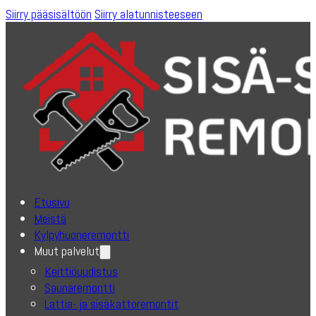
Siirry pääsisältöön
Siirry alatunnisteeseen
Etusivu
Meistä
Kylpyhuoneremontti
Muut palvelut
Keittiöuudistus
Saunaremontti
Lattia- ja sisäkattoremontit