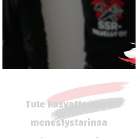
Tule kasvattamaan
menestystarinaa