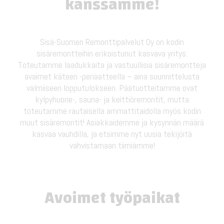
kanssamme!
Sisä-Suomen Remonttipalvelut Oy on kodin
sisäremontteihin erikoistunut kasvava yritys.
Toteutamme laadukkaita ja vastuullisia sisäremontteja
avaimet käteen -periaatteella – aina suunnittelusta
valmiiseen lopputulokseen. Päätuotteitamme ovat
kylpyhuone-, sauna- ja keittiöremontit, mutta
toteutamme rautaisella ammattitaidolla myös kodin
muut sisäremontit! Asiakkaidemme ja kysynnän määrä
kasvaa vauhdilla, ja etsimme nyt uusia tekijöitä
vahvistamaan tiimiämme!
Avoimet työpaikat