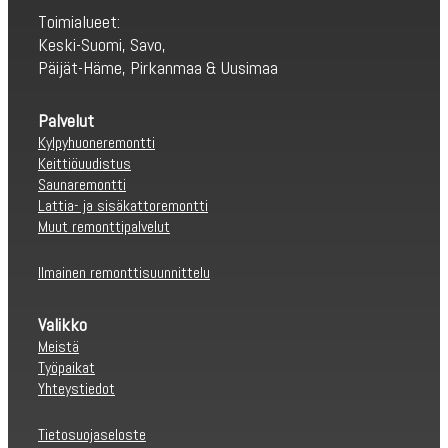
Toimialueet:
Keski-Suomi, Savo,
Päijät-Häme, Pirkanmaa & Uusimaa
Palvelut
Kylpyhuoneremontti
Keittiöuudistus
Saunaremontti
Lattia- ja sisäkattoremontti
Muut remonttipalvelut
Ilmainen remonttisuunnittelu
Valikko
Meistä
Työpaikat
Yhteystiedot
Tietosuojaseloste