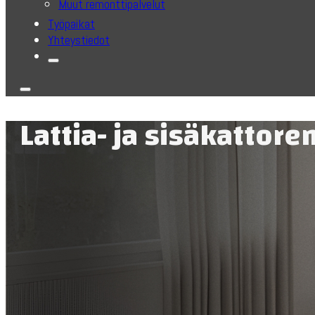
Muut remonttipalvelut
Työpaikat
Yhteystiedot
Lattia- ja sisäkattore