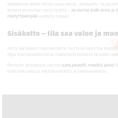
Vaihdamme vanhat lattiat uusiin vinyyli-, laminaatti- tai puulatt
lattia ei ainoastaan näytä hyvältä –
se nostaa kodin arvoa ja 
miellyttävämpää
vuodesta toiseen.
Sisäkatto – tila saa valon ja mu
Katto jää helposti huomaamatta, mutta se vaikuttaa enemmän k
Olipa kyse paneelikatosta, maalatusta pinnasta tai uuden vala
Remontin yhteydessä voimme
uusia paneelit, maalata pinnat t
kodin kokonaisuus näyttää valmiilta, ei keskeneräiseltä.