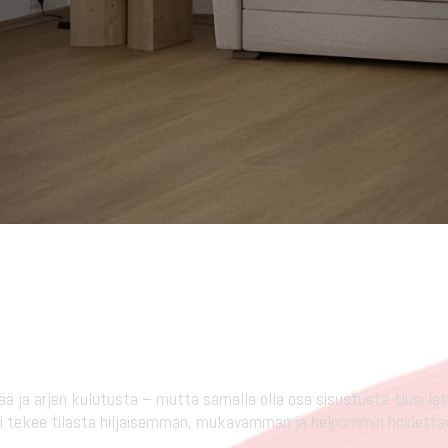
ää ja arjen kulutusta – mutta samalla olla osa sisustusta. Uusi la
iaali tekee tilasta hiljaisemman, mukavamman ja helpommin hoidetta