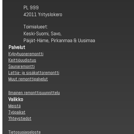
PL 999
42011 Yrityslokero
Toimialueet:
Keski-Suomi, Savo,
Päijät-Häme, Pirkanmaa & Uusimaa
Palvelut
Kylpyhuoneremontti
Keittiöuudistus
Saunaremontti
Lattia- ja sisäkattoremontti
Muut remonttipalvelut
Ilmainen remonttisuunnittelu
Valikko
Meistä
Työpaikat
Yhteystiedot
Tietosuojaseloste