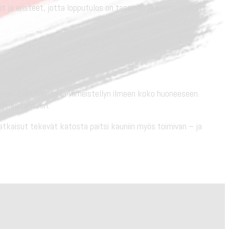
eet ja eristeet, jotta lopputulos on tasainen ja kestävä. Uusi
oa, tilan tuntua ja viimeistellyn ilmeen koko huoneeseen.
 ilmeen yhteen.
tkaisut tekevät katosta paitsi kauniin myös toimivan – ja