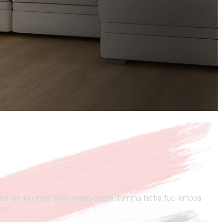
ttia voi muuttaa tilan ilmeen täysin: tumma lattia tuo lämpöä
van.