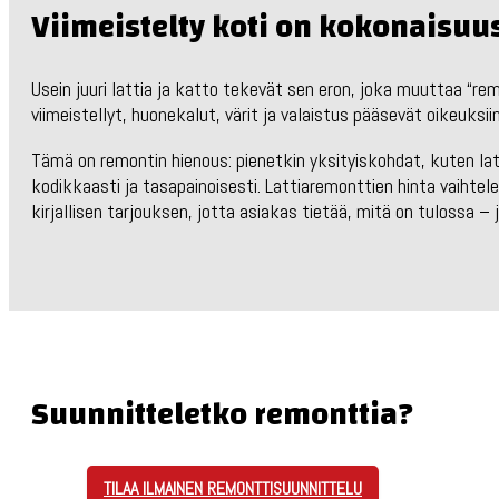
Viimeistelty koti on kokonaisuu
Usein juuri lattia ja katto tekevät sen eron, joka muuttaa “r
viimeistellyt, huonekalut, värit ja valaistus pääsevät oikeuksii
Tämä on remontin hienous: pienetkin yksityiskohdat, kuten latt
kodikkaasti ja tasapainoisesti. Lattiaremonttien hinta vaihte
kirjallisen tarjouksen, jotta asiakas tietää, mitä on tulossa – 
Suunnitteletko remonttia?
TILAA ILMAINEN REMONTTISUUNNITTELU