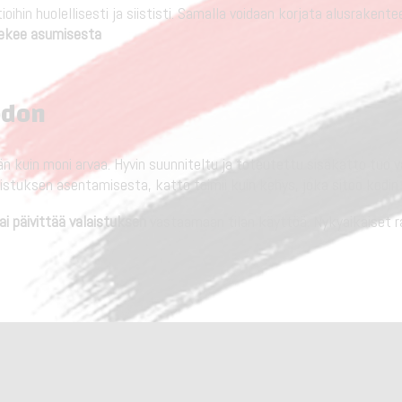
ioihin huolellisesti ja siististi. Samalla voidaan korjata alusrakent
tekee asumisesta
odon
uin moni arvaa. Hyvin suunniteltu ja toteutettu sisäkatto tuo val
istuksen asentamisesta, katto toimii kuin kehys, joka sitoo kodin
ai päivittää valaistuksen
vastaamaan tilan käyttöä. Nykyaikaiset ra