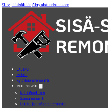
Siirry pääsisältöön
Siirry alatunnisteeseen
Etusivu
Meistä
Kylpyhuoneremontti
Muut palvelut
Keittiöuudistus
Saunaremontti
Lattia- ja sisäkattoremontit