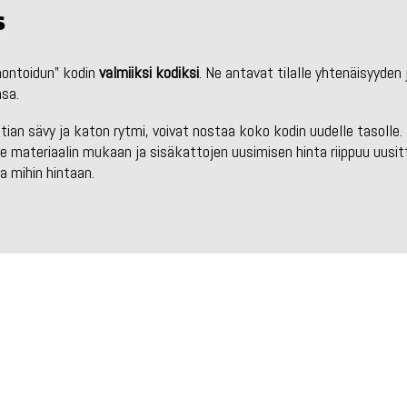
s
emontoidun” kodin
valmiiksi kodiksi
. Ne antavat tilalle yhtenäisyyden
nsa.
ian sävy ja katon rytmi, voivat nostaa koko kodin uudelle tasolle.
lee materiaalin mukaan ja sisäkattojen uusimisen hinta riippuu uu
ja mihin hintaan.