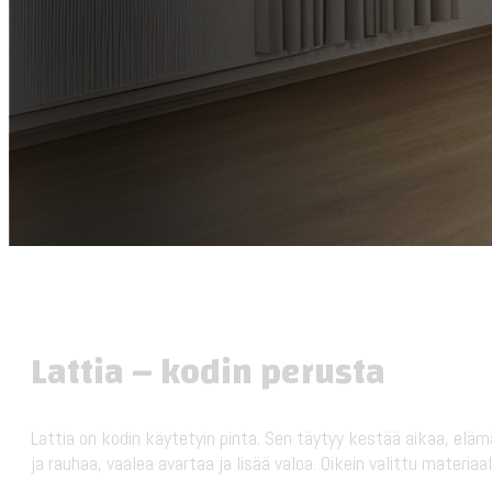
Lattia – kodin perusta
Lattia on kodin käytetyin pinta. Sen täytyy kestää aikaa, eläm
ja rauhaa, vaalea avartaa ja lisää valoa. Oikein valittu mater