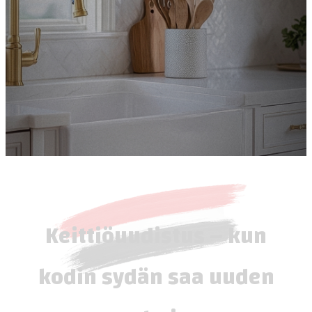
Keittiöuudistus – kun
kodin sydän saa uuden