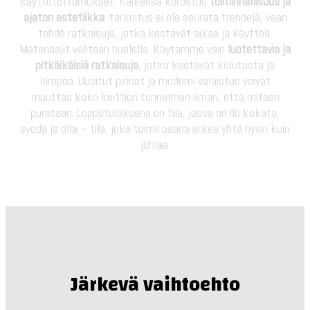
käyttötottumukset. Kaikessa korostuu
toiminnallisuus ja
ajaton estetiikka
: tarkoitus ei ole seurata trendejä, vaan
tehdä ratkaisuja, jotka kestävät aikaa ja käyttöä.
Materiaalit valitaan huolella. Käytämme vain
luotettavia ja
pitkäikäisiä ratkaisuja
, jotka kestävät kulutusta ja
lämpöä. Uusitut pinnat ja moderni valaistus voivat
muuttaa koko keittiön tunnelman ilman, että mitään
puretaan. Lopputuloksena on tila, jossa on ilo kokata,
syödä ja olla – tila, joka toimii osana arkea yhtä hyvin kuin
juhlaa.
Järkevä vaihtoehto