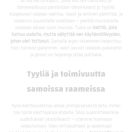
on löytää ratkaisut, joilla keittiön ulkonäkö ja
toiminnallisuus päivitetään tehokkaasti ja tyylillä.
Kaapinovet voidaan vaihtaa, tasot ja vetimet päivittää, ja
valaistus suunnitella uudelleen – pienillä muutoksilla
saadaan aikaan suuri muutos. Tulos on
keittiö, joka
tuntuu uudelta, mutta säilyttää sen käytännöllisyyden,
johon olet tottunut.
Samalla arjen tekeminen helpottuu:
tilat toimivat paremmin, valot osuvat oikeisiin paikkoihin
ja pinnat on helpompi pitää puhtaina.
Tyyliä ja toimivuutta
samoissa raameissa
Hyvä keittiöuudistus alkaa ymmärryksestä siitä, miten
tila toimii käyttäjänsä ehdoilla. Siksi suunnittelemme
uudistukset yksilöllisesti – otamme huomioon
valaistuksen, tilan mittasuhteet ja asiakkaan