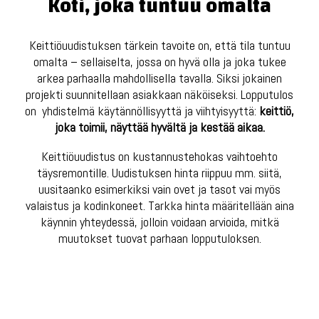
Koti, joka tuntuu omalta
Keittiöuudistuksen tärkein tavoite on, että tila tuntuu
omalta – sellaiselta, jossa on hyvä olla ja joka tukee
arkea parhaalla mahdollisella tavalla. Siksi jokainen
projekti suunnitellaan asiakkaan näköiseksi. Lopputulos
on yhdistelmä käytännöllisyyttä ja viihtyisyyttä:
keittiö,
joka toimii, näyttää hyvältä ja kestää aikaa.
Keittiöuudistus on kustannustehokas vaihtoehto
täysremontille. Uudistuksen hinta riippuu mm. siitä,
uusitaanko esimerkiksi vain ovet ja tasot vai myös
valaistus ja kodinkoneet. Tarkka hinta määritellään aina
käynnin yhteydessä, jolloin voidaan arvioida, mitkä
muutokset tuovat parhaan lopputuloksen.