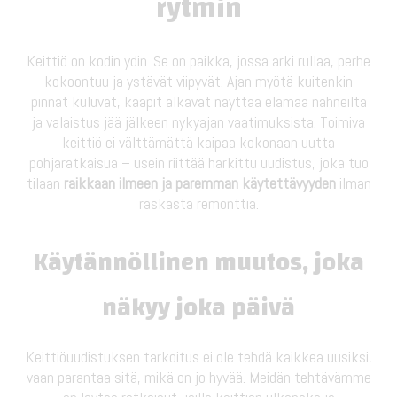
rytmin
Keittiö on kodin ydin. Se on paikka, jossa arki rullaa, perhe
kokoontuu ja ystävät viipyvät. Ajan myötä kuitenkin
pinnat kuluvat, kaapit alkavat näyttää elämää nähneiltä
ja valaistus jää jälkeen nykyajan vaatimuksista. Toimiva
keittiö ei välttämättä kaipaa kokonaan uutta
pohjaratkaisua – usein riittää harkittu uudistus, joka tuo
tilaan
raikkaan ilmeen ja paremman käytettävyyden
ilman
raskasta remonttia.
Käytännöllinen muutos, joka
näkyy joka päivä
Keittiöuudistuksen tarkoitus ei ole tehdä kaikkea uusiksi,
vaan parantaa sitä, mikä on jo hyvää. Meidän tehtävämme