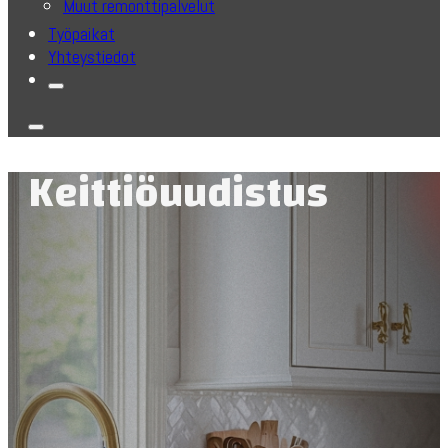
Muut remonttipalvelut
Työpaikat
Yhteystiedot
Keittiöuudistus