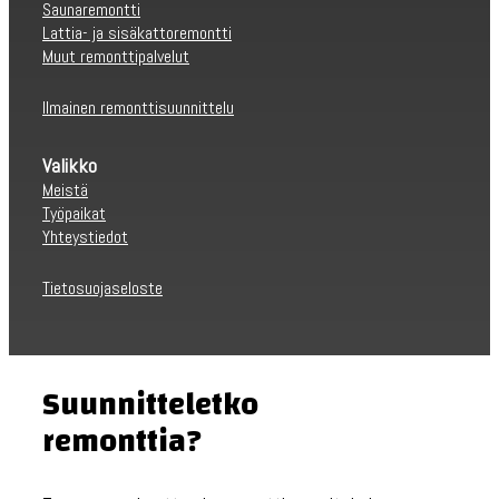
Saunaremontti
Lattia- ja sisäkattoremontti
Muut remonttipalvelut
Ilmainen remonttisuunnittelu
Valikko
Meistä
Työpaikat
Yhteystiedot
Tietosuojaseloste
Suunnitteletko
remonttia?