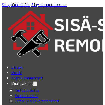
Siirry pääsisältöön
Siirry alatunnisteeseen
Etusivu
Meistä
Kylpyhuoneremontti
Muut palvelut
Keittiöuudistus
Saunaremontti
Lattia- ja sisäkattoremontit